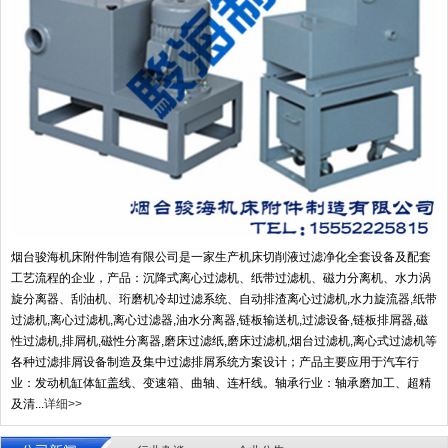
烟台骏海机床附件制造有限公司是一家生产机床切削液过滤净化全套设备及配套
工艺流程的企业，产品：沉降式离心过滤机、纸带过滤机、磁力分离机、水力涡
旋分离器、刮油机、珩磨机冷却过滤系统、自动排渣离心过滤机,水力旋流器,纸带
过滤机,离心过滤机,离心过滤器,油水分离器,链板输送机,过滤设备,链板排屑器,磁
性过滤机,排屑机,磁性分离器,磨床过滤纸,磨床过滤机,烟台过滤机,离心式过滤机等
各种过滤排屑设备制造及集中过滤排屑系统方案设计；产品主要应用于汽车行
业：发动机缸体缸盖线、变速箱、曲轴、连杆线。轴承行业：轴承磨加工、超精
及清...
详细>>