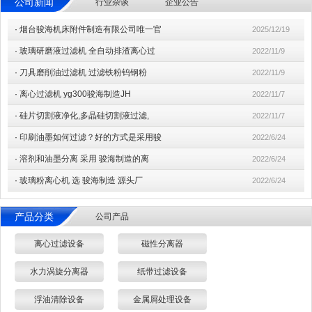
公司新闻
行业杂谈
企业公告
·
烟台骏海机床附件制造有限公司唯一官
2025/12/19
·
玻璃研磨液过滤机 全自动排渣离心过
2022/11/9
·
刀具磨削油过滤机 过滤铁粉钨钢粉
2022/11/9
·
离心过滤机 yg300骏海制造JH
2022/11/7
·
硅片切割液净化,多晶硅切割液过滤,
2022/11/7
·
印刷油墨如何过滤？好的方式是采用骏
2022/6/24
·
溶剂和油墨分离 采用 骏海制造的离
2022/6/24
·
玻璃粉离心机 选 骏海制造 源头厂
2022/6/24
产品分类
公司产品
离心过滤设备
磁性分离器
水力涡旋分离器
纸带过滤设备
浮油清除设备
金属屑处理设备