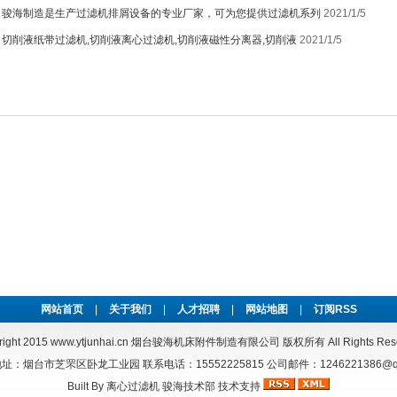
：
骏海制造是生产过滤机排屑设备的专业厂家，可为您提供过滤机系列
2021/1/5
：
切削液纸带过滤机,切削液离心过滤机,切削液磁性分离器,切削液
2021/1/5
网站首页
|
关于我们
|
人才招聘
|
网站地图
|
订阅RSS
right 2015
www.ytjunhai.cn
烟台骏海机床附件制造有限公司 版权所有 All Rights Rese
址：烟台市芝罘区卧龙工业园 联系电话：15552225815 公司邮件：1246221386@qq
Built By
离心过滤机
骏海技术部
技术支持