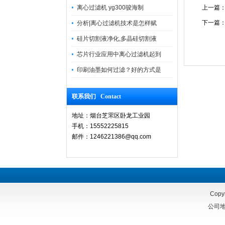
离心过滤机 yg300骏海制
上一篇
下一篇
分析|离心过滤机技术是怎样赋
硅片切割液净化,多晶硅切割液
芯片行业应用中离心过滤机起到
印刷油墨如何过滤？好的方式是
联系我们 Contact
地址：烟台芝罘区卧龙工业园
手机：15552225815
邮件：1246221386@qq.com
Copy
公司地