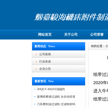
网站首页
关于公司
公司荣誉
你的位置：
新闻动态 News
公司新闻
行业杂谈
企业公告
纸带过滤
最新资讯 New
2020年
JHQCF-400AS强磁性
进入牛
玻璃研磨液过滤机 全自动排渣
纸带过滤
刀具磨削油过滤机 过滤铁粉钨