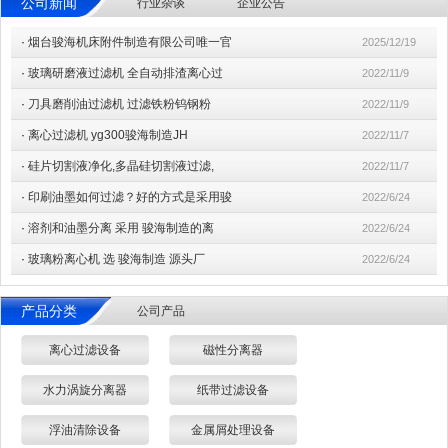
公司新闻
行业杂谈
企业公告
·
烟台骏海机床附件制造有限公司唯一官
2025/12/19
·
玻璃研磨液过滤机 全自动排渣离心过
2022/11/9
·
刀具磨削油过滤机 过滤铁粉钨钢粉
2022/11/9
·
离心过滤机 yg300骏海制造JH
2022/11/7
·
硅片切割液净化,多晶硅切割液过滤,
2022/11/7
·
印刷油墨如何过滤？好的方式是采用骏
2022/6/24
·
溶剂和油墨分离 采用 骏海制造的离
2022/6/24
·
玻璃粉离心机 选 骏海制造 源头厂
2022/6/24
产品分类
公司产品
离心过滤设备
磁性分离器
水力涡旋分离器
纸带过滤设备
浮油清除设备
金属屑处理设备