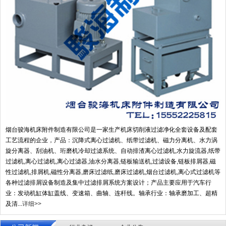
烟台骏海机床附件制造有限公司是一家生产机床切削液过滤净化全套设备及配套
工艺流程的企业，产品：沉降式离心过滤机、纸带过滤机、磁力分离机、水力涡
旋分离器、刮油机、珩磨机冷却过滤系统、自动排渣离心过滤机,水力旋流器,纸带
过滤机,离心过滤机,离心过滤器,油水分离器,链板输送机,过滤设备,链板排屑器,磁
性过滤机,排屑机,磁性分离器,磨床过滤纸,磨床过滤机,烟台过滤机,离心式过滤机等
各种过滤排屑设备制造及集中过滤排屑系统方案设计；产品主要应用于汽车行
业：发动机缸体缸盖线、变速箱、曲轴、连杆线。轴承行业：轴承磨加工、超精
及清...
详细>>