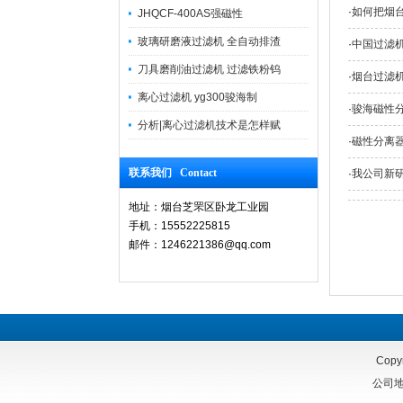
·
如何把烟
JHQCF-400AS强磁性
玻璃研磨液过滤机 全自动排渣
·
中国过滤
刀具磨削油过滤机 过滤铁粉钨
·
烟台过滤机
离心过滤机 yg300骏海制
·
骏海磁性
分析|离心过滤机技术是怎样赋
·
磁性分离
联系我们 Contact
·
我公司新
地址：烟台芝罘区卧龙工业园
手机：15552225815
邮件：1246221386@qq.com
Copy
公司地