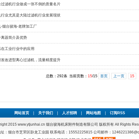
台过滤机行业做成一张不倒的质量名片
机行业尤其是大陆过滤机行业发展现状
-烟台骏海-老牌加工厂
分离器简介及优势
器在工业行业中的应用
研发改进型离心过滤机，流量精度提升
总数：292条 当前页数：
15
/15
首页
上一页
15
网站首页
|
关于我们
|
人才招聘
|
网站地图
|
订阅RSS
right 2015
www.ytjunhai.cn
烟台骏海机床附件制造有限公司 版权所有 All Rights Rese
址：烟台市芝罘区卧龙工业园 联系电话：15552225815 公司邮件：1246221386@qq