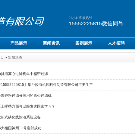
24小时客服热线
15552225815微信同号
产品展示
新闻资讯
案例展示
人才招聘
首页
>
新闻动态
动排渣离心过滤机集中精密过滤
15552225815】烟台骏海机床附件制造有限公司主要生产
粉陶瓷粉过滤分离用的离心过滤机
新上哪些方面可以跟发达国家学习？
发新式磷化线除渣系统设备
伟大祖国神州11号发射成功